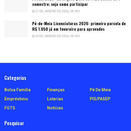
semestre; veja como participar
21 DE JANEIRO DE 2026, 18:14H
Pé-de-Meia Licenciaturas 2026: primeira parcela de
R$ 1.050 já em fevereiro para aprovados
20 DE JANEIRO DE 2026, 18:14H
Categorias
Bolsa Família
Finanças
Pé De Meia
Empréstimo
Loterias
PIS/PASEP
FGTS
Notícias
Pesquisar