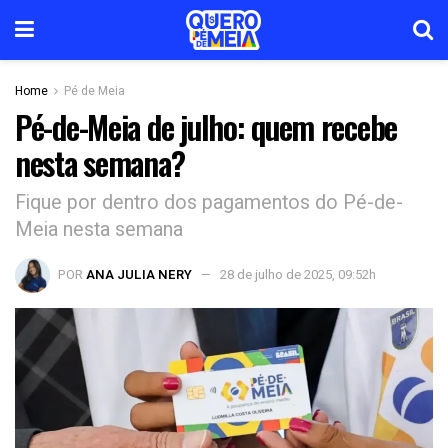
Home
Pé de Meia
Pé-de-Meia de julho: quem recebe
nesta semana?
Fique por dentro dos pagamentos do Pé-de-
Meia nesta semana
POR
ANA JULIA NERY
28 de julho de 2025, 09:52h