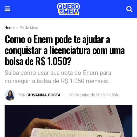
Home
Pé de Meia
Como o Enem pode te ajudar a
conquistar a licenciatura com uma
bolsa de R$ 1.050?
Saiba como usar sua nota do Enem para
conseguir a bolsa de R$ 1.050 mensais.
POR
GIOVANNA COSTA
20 de junho de 2025, 22:59h