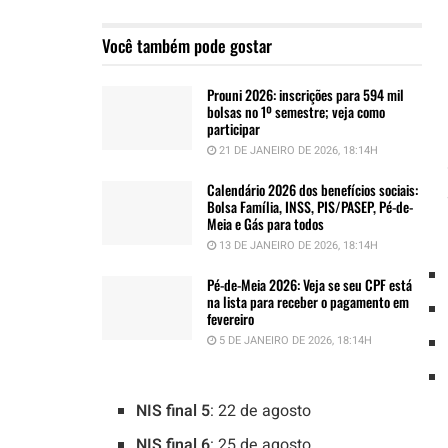
Você também pode gostar
Prouni 2026: inscrições para 594 mil
bolsas no 1º semestre; veja como
participar
21 DE JANEIRO DE 2026, 18:14H
Calendário 2026 dos benefícios sociais:
Bolsa Família, INSS, PIS/PASEP, Pé-de-
Meia e Gás para todos
13 DE JANEIRO DE 2026, 18:14H
Pé-de-Meia 2026: Veja se seu CPF está
na lista para receber o pagamento em
fevereiro
5 DE JANEIRO DE 2026, 18:14H
NIS final 5
: 22 de agosto
NIS final 6
: 25 de agosto