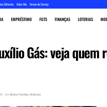
ios Editoriais
Sobre Nós
Termos de Serviço
IA
EMPRÉSTIMO
FGTS
FINANÇAS
LOTERIAS
MOE
uxílio Gás: veja quem 
02h
em
Bolsa Família
,
Notícias