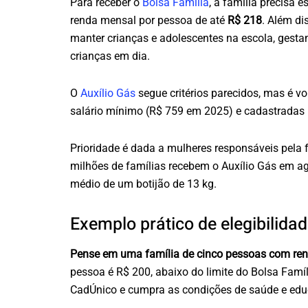
Para receber o
Bolsa Família
, a família precisa e
renda mensal por pessoa de até
R$ 218
. Além di
manter crianças e adolescentes na escola, gest
crianças em dia.
O
Auxílio Gás
segue critérios parecidos, mas é vo
salário mínimo (R$ 759 em 2025) e cadastradas
Prioridade é dada a mulheres responsáveis pela f
milhões de famílias recebem o Auxílio Gás em ag
médio de um botijão de 13 kg.
Exemplo prático de elegibilida
Pense em uma família de cinco pessoas com rend
pessoa é R$ 200, abaixo do limite do Bolsa Famíli
CadÚnico e cumpra as condições de saúde e edu