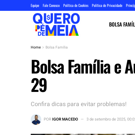
Equipe
Fale Conosco
Política de Cookies
Política de Privacidade
Princíp
BOLSA FAMÍL
Home
Bolsa Família
Bolsa Família e A
29
Confira dicas para evitar problemas!
POR
IGOR MACEDO
3 de setembro de 2025, 00: