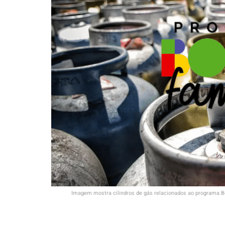
Imagem mostra cilindros de gás relacionados ao programa Bol